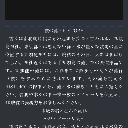
禊の滝とHISTORY
古くは南北朝時代にその起源を持つと言われる、九頭
龍神社。東京都とは思えない緑と水が豊かな数馬の里に
位置する九頭龍神社には、晩秋のその日、人影はまばら
でした。神社近くにある「九頭龍の滝」での映像作品で
す。九頭龍の滝には、これまでに数多くの人々が滝行
（禊）をするために訪れています。その滝を従えた
HISTORY の佇まいを、滝と水の動きとともにご覧くだ
さい。岩肌や木々の葉一枚一枚のディテールを伝える、
4K映像の表現力をお楽しみください。
水底の岩と澄んだ流れ
～バイノーラル版～
滝の落ちる音、流れる水音、透きとおる流れに水底の